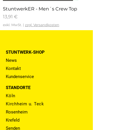
StuntwerkER - Men´s Crew Top
Preis
13,91 €
exkl. MwSt.
|
zzgl. Versandkosten
STUNTWERK-SHOP
News
Kontakt
Kun
denservi
ce
STANDORTE
Köln
Kirchheim u. Teck
Rosenheim
Krefeld
Senden