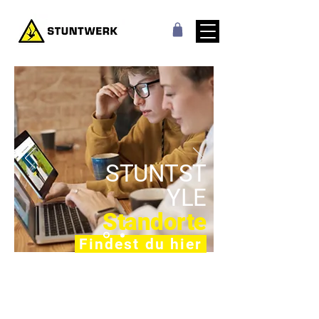
STUNTST
YLE
Standorte
Findest du hier