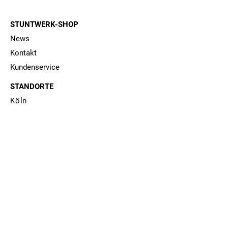
STUNTWERK-SHOP
News
Kontakt
Kun
denservi
ce
STANDORTE
Köln
Kirchheim u. Teck
Rosenheim
Krefeld
Senden
NEWSLETTER
Jetzt abonnieren