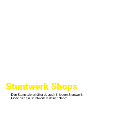
Stuntwerk Shops
Den
Stuntstyle erhältst du
auch
in jedem Stuntwerk.
Finde hier ein Stuntwerk in deiner Nähe
:
Köln
Kirchheim
Schanzenstraße
Otto-
6-
Ficker-
20,
Straße
51063
9,
Köln
73230
Kirchheim
unter