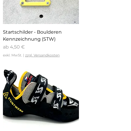
Startschilder - Boulderen
Kennzeichnung (STW)
Sale-Preis
ab
4,50 €
exkl. MwSt.
|
zzgl. Versandkosten