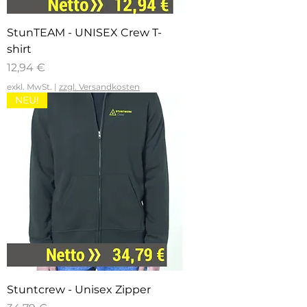
StunTEAM - UNISEX Crew T-
shirt
Preis
12,94 €
exkl. MwSt.
|
zzgl. Versandkosten
NEU!
Stuntcrew - Unisex Zipper