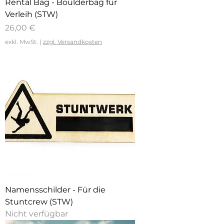
Rental Bag - Boulderbag für
Verleih (STW)
Preis
26,00 €
exkl. MwSt.
|
zzgl. Versandkosten
Namensschilder - Für die
Stuntcrew (STW)
Nicht verfügbar