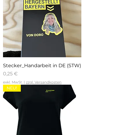
Stecker_Handarbeit in DE (STW)
Preis
0,25 €
exkl. MwSt.
|
zzgl. Versandkosten
NEU!