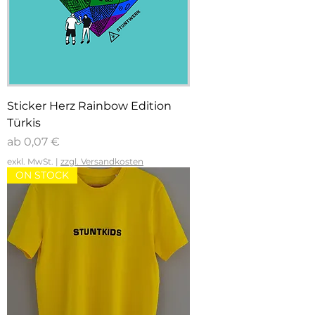
Sticker Herz Rainbow Edition
Türkis
Sale-Preis
ab
0,07 €
exkl. MwSt.
|
zzgl. Versandkosten
ON STOCK