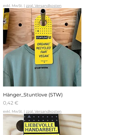
exkl. MwSt.
|
zzgl. Versandkosten
Hänger_Stuntlove (STW)
Preis
0,42 €
exkl. MwSt.
|
zzgl. Versandkosten