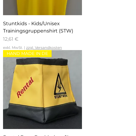
Stuntkids - Kids/Unisex
Trainingsgruppenshirt (STW)
Preis
12,61 €
exkl. MwSt.
|
zzgl. Versandkosten
HAND MADE IN DE