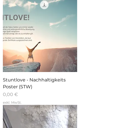
Stuntlove - Nachhaltigkeits
Poster (STW)
Preis
0,00 €
exkl. MwSt.