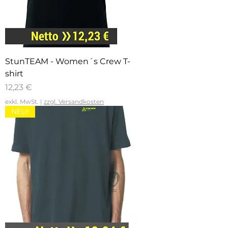
StunTEAM - Women´s Crew T-
shirt
Preis
12,23 €
exkl. MwSt.
|
zzgl. Versandkosten
NEU!