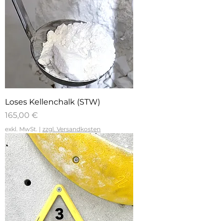
Loses Kellenchalk (STW)
Preis
165,00 €
exkl. MwSt.
|
zzgl. Versandkosten