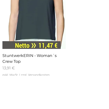
StuntwerkERIN - Woman´s
Crew Top
Preis
13,91 €
exkl. MwSt.
|
zzgl. Versandkosten
NEU!